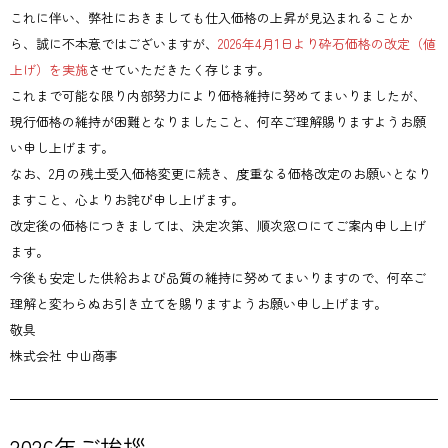
これに伴い、弊社におきましても仕入価格の上昇が見込まれることか
ら、誠に不本意ではございますが、
2026年4月1日より砕石価格の改定（値
上げ）を実施
させていただきたく存じます。
これまで可能な限り内部努力により価格維持に努めてまいりましたが、
現行価格の維持が困難となりましたこと、何卒ご理解賜りますようお願
い申し上げます。
なお、2月の残土受入価格変更に続き、度重なる価格改定のお願いとなり
ますこと、心よりお詫び申し上げます。
改定後の価格につきましては、決定次第、順次窓口にてご案内申し上げ
ます。
今後も安定した供給および品質の維持に努めてまいりますので、何卒ご
理解と変わらぬお引き立てを賜りますようお願い申し上げます。
敬具
株式会社 中山商事
2026年ご挨拶