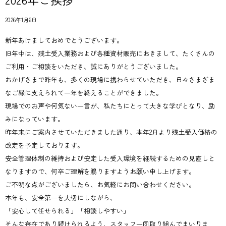
2026年1月6日
新年あけましておめでとうございます。
旧年中は、残土受入業務および各種資材販売におきまして、たくさんの
ご利用・ご相談をいただき、誠にありがとうございました。
おかげさまで昨年も、多くの現場に携わらせていただき、日々さまざま
なご縁に支えられて一年を終えることができました。
現場でのお声や何気ない一言が、私たちにとって大きな学びとなり、励
みになっています。
昨年末にご案内させていただきました通り、
本年2月より残土受入価格の
改定を予定しております。
安全管理体制の維持および安定した受入環境を継続するための見直しと
なりますので、何卒ご理解を賜りますようお願い申し上げます。
ご不明な点がございましたら、お気軽にお問い合わせください。
本年も、安全第一を大切にしながら、
「安心して任せられる」「相談しやすい」
そんな存在であり続けられるよう、スタッフ一同取り組んでまいりま